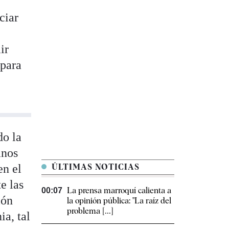
ciar
ir
 para
do la
anos
en el
ÚLTIMAS NOTICIAS
e las
La prensa marroquí calienta a
00:07
ión
la opinión pública: "La raíz del
problema [...]
ia, tal