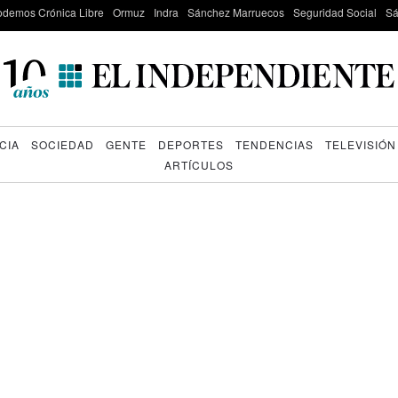
odemos Crónica Libre
Ormuz
Indra
Sánchez Marruecos
Seguridad Social
Sá
CIA
SOCIEDAD
GENTE
DEPORTES
TENDENCIAS
TELEVISIÓN
ARTÍCULOS