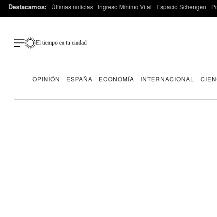
Destacamos:
Últimas noticias
Ingreso Mínimo Vital
Espacio Schengen
P
El tiempo en tu ciudad
OPINIÓN
ESPAÑA
ECONOMÍA
INTERNACIONAL
CIEN