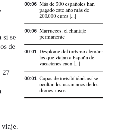
Más de 500 españoles han
00:06
y
pagado este año más de
200.000 euros [...]
Marruecos, el chantaje
00:06
 si se
permanente
dos de
Desplome del turismo alemán:
00:01
los que viajan a España de
vacaciones caen [...]
e 27
Capas de invisibilidad: así se
00:01
ocultan los ucranianos de los
a
drones rusos
 viaje.