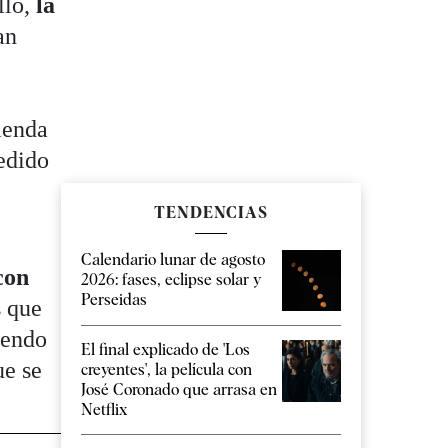
llo,
la
an
ienda
edido
TENDENCIAS
Calendario lunar de agosto
con
2026: fases, eclipse solar y
Perseidas
s que
iendo
El final explicado de 'Los
ue se
creyentes', la película con
José Coronado que arrasa en
Netflix