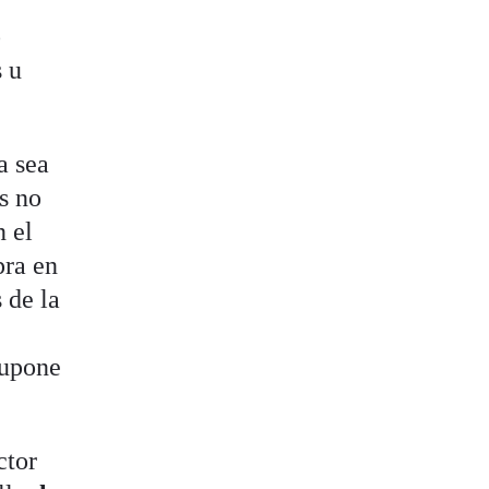
o
s u
a sea
s no
n el
pra en
 de la
supone
ctor