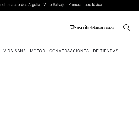
nchez acuerdos Argelia
Valle Salvaje
Zamora nube tóxica
Suscríbete
Iniciar sesión
VIDA SANA
MOTOR
CONVERSACIONES
DE TIENDAS