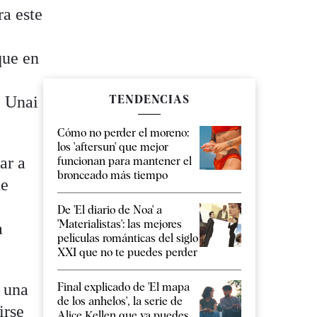
ra este
que en
, Unai
TENDENCIAS
Cómo no perder el moreno:
los 'aftersun' que mejor
ar a
funcionan para mantener el
bronceado más tiempo
de
De 'El diario de Noa' a
'Materialistas': las mejores
a
películas románticas del siglo
XXI que no te puedes perder
 una
Final explicado de 'El mapa
de los anhelos', la serie de
irse
Alice Kellen que ya puedes