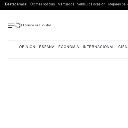
Destacamos:
Últimas noticias
Marruecos
Vehículos ocasión
Mejores pelí
El tiempo en tu ciudad
OPINIÓN
ESPAÑA
ECONOMÍA
INTERNACIONAL
CIEN