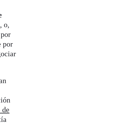
e
 o,
 por
e por
gociar
an
ción
 de
tía