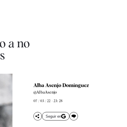
o a no
s
Alba Asenjo Domínguez
@AlbaAsenjo
07 / 03 / 22 - 23: 28
Seguir en