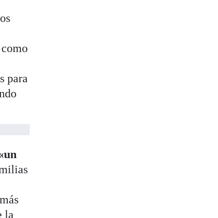
ios
, como
a
s para
ándo
 «un
milias
 más
 la