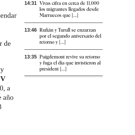
Vivas cifra en cerca de 11.000
14:31
los migrantes llegados desde
mendar
Marruecos que [...]
Rufián y Turull se enzarzan
13:46
por el segundo aniversario del
retorno y [...]
r de
Puigdemont revive su retorno
13:35
y fuga el día que invistieron al
 y
president [...]
 V
0, a
e año
3