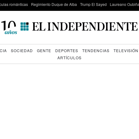
culas románticas
Regimiento Duque de Alba
Trump El Sayed
Laureano Oubiña
CIA
SOCIEDAD
GENTE
DEPORTES
TENDENCIAS
TELEVISIÓN
ARTÍCULOS