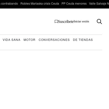
 contrabando
Robles Marlaska crisis Ceuta
PP Ceuta menores
Valle Salvaje N
Suscríbete
Iniciar sesión
VIDA SANA
MOTOR
CONVERSACIONES
DE TIENDAS