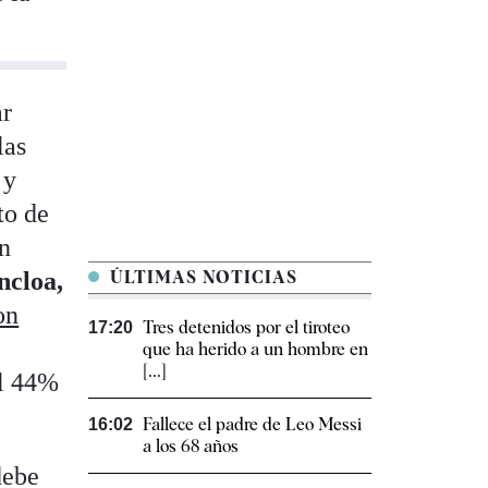
ar
las
 y
to de
en
ncloa,
ÚLTIMAS NOTICIAS
on
Tres detenidos por el tiroteo
17:20
que ha herido a un hombre en
[...]
el 44%
Fallece el padre de Leo Messi
16:02
a los 68 años
debe