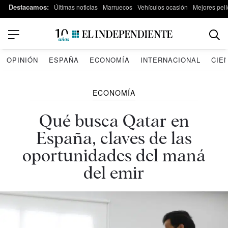
Destacamos:
Últimas noticias
Marruecos
Vehículos ocasión
Mejores pelí
OPINIÓN
ESPAÑA
ECONOMÍA
INTERNACIONAL
CIE
ECONOMÍA
Qué busca Qatar en
España, claves de las
oportunidades del maná
del emir