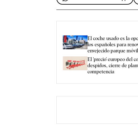
El coche usado es la opc
los españoles para renov
envejecido parque móvi
El 'precio' europeo del c
despidos, cierre de pla
competencia