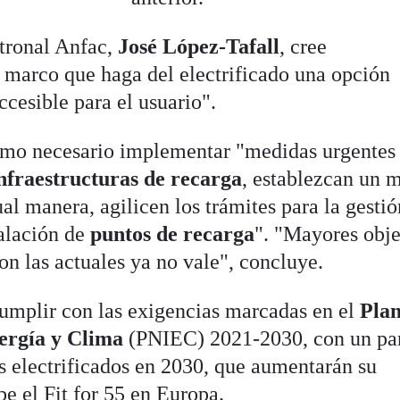
atronal Anfac,
José López-Tafall
, cree
 marco que haga del electrificado una opción
ccesible para el usuario".
como necesario implementar "medidas urgentes
infraestructuras de recarga
, establezcan un 
ual manera, agilicen los trámites para la gesti
alación de
puntos de recarga
". "Mayores obje
n las actuales ya no vale", concluye.
cumplir con las exigencias marcadas en el
Pla
ergía y Clima
(PNIEC) 2021-2030, con un pa
os electrificados en 2030, que aumentarán su
e el Fit for 55 en Europa.