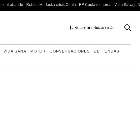
 contrabando
Robles Marlaska crisis Ceuta
PP Ceuta menores
Valle Salvaje N
Suscríbete
Iniciar sesión
VIDA SANA
MOTOR
CONVERSACIONES
DE TIENDAS