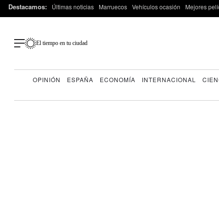
Destacamos:
Últimas noticias
Marruecos
Vehículos ocasión
Mejores pelí
El tiempo en tu ciudad
OPINIÓN
ESPAÑA
ECONOMÍA
INTERNACIONAL
CIEN