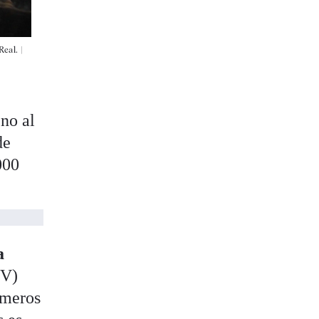
eal. |
no al
de
000
a
V)
imeros