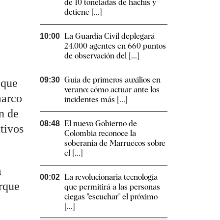
de 10 toneladas de hachís y
detiene [...]
La Guardia Civil deplegará
10:00
24.000 agentes en 660 puntos
de observación del [...]
Guía de primeros auxilios en
09:30
 que
verano: cómo actuar ante los
marco
incidentes más [...]
ón de
El nuevo Gobierno de
08:48
tivos
Colombia reconoce la
soberanía de Marruecos sobre
el [...]
n
La revolucionaria tecnología
00:02
rque
que permitirá a las personas
ciegas "escuchar" el próximo
[...]