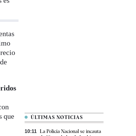
s es
entas
timo
recio
 de
bridos
con
s que
ÚLTIMAS NOTICIAS
La Policía Nacional se incauta
10:11