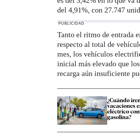
es del 3,42% en lo que va d
del 4,91%, con 27.747 unid
PUBLICIDAD
Tanto el ritmo de entrada 
respecto al total de vehíc
mes, los vehículos electri
inicial más elevado que lo
recarga aún insuficiente p
¿Cuándo ire
vacaciones 
eléctrico com
gasolina?