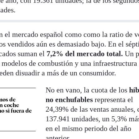
e año, con 19.361 unidades; la de los segundo
ades.
en el mercado español como como la ratio de v
ulos vendidos aún es demasiado bajo. En el sép
ficados suman el
7,2% del mercado total.
Un p
s modelos de combustión y una infraestructura
ueden disuadir a más de un consumidor.
No en vano, la cuota de los
hí
no enchufables
representa el
mos de
en coche
24,39% de las ventas anuales, 
o si fuera de
137.941 unidades, un 5,3% má
en el mismo periodo del año
anterior.