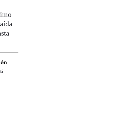
timo
caída
asta
ión
tá