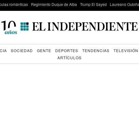
culas románticas
Regimiento Duque de Alba
Trump El Sayed
Laureano Oubiña
CIA
SOCIEDAD
GENTE
DEPORTES
TENDENCIAS
TELEVISIÓN
ARTÍCULOS