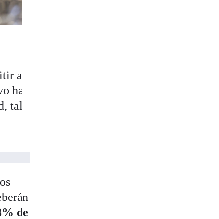
tir a
vo ha
, tal
los
eberán
 8% de