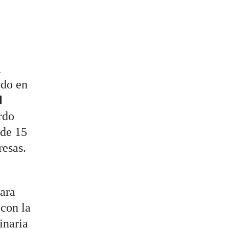
l
ado en
l
rdo
 de 15
resas.
ara
 con la
inaria