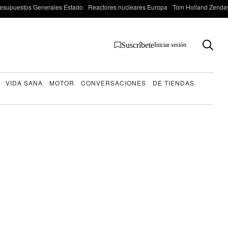
esupuestos Generales Estado
Reactores nucleares Europa
Tom Holland Zenda
Suscríbete
Iniciar sesión
VIDA SANA
MOTOR
CONVERSACIONES
DE TIENDAS