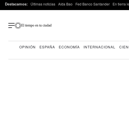
Destacamos:
Últimas noticias
Aída Bao
Fed Banco Santander
En tierra 
El tiempo en tu ciudad
OPINIÓN
ESPAÑA
ECONOMÍA
INTERNACIONAL
CIEN