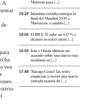
. A
Marivent para [...]
mentar
Infantino estudia entregar la
19:20
final del Mundial 2030 a
Marruecos a cambio [...]
 de
El IBEX 35 sube un 0,17 % y
18:04
alcanza su tercer cierre [...]
Irán y Omán ultiman un
18:00
 para
acuerdo sobre una nueva ruta
archa
marítima en [...]
es ven
"Haraga Ceuta": las redes
17:48
s
empiezan a mover una nueva
iones.
entrada masiva de [...]
sterio
el