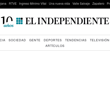
lejana
RTVE
Ingreso Mínimo Vital
Una nueva vida
Valle Salvaje
Zapatero
Pr
CIA
SOCIEDAD
GENTE
DEPORTES
TENDENCIAS
TELEVISIÓN
ARTÍCULOS