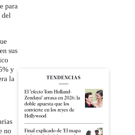
e para
 del
que
en sus
ico
 5% y
ra la
TENDENCIAS
El "efecto Tom Holland-
Zendaya" arrasa en 2026: la
doble apuesta que los
convierte en los reyes de
Hollywood
arias
e no
Final explicado de 'El mapa