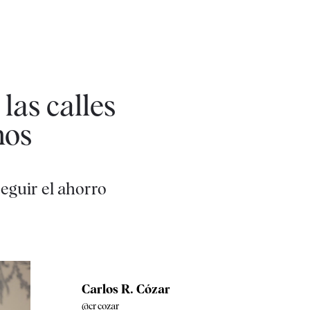
las calles
nos
eguir el ahorro
Carlos R. Cózar
@crcozar