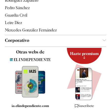
Rodríguez Zapatero
Televisión
Pedro Sánchez
Tendencias
Guardia Civil
Leire Díez
Mercedes González Fernández
Corporativo
Contacto
Otras webs de
Hazte premium
Suscripción
Newsletter
Apps
Quiénes somos
Especificaciones
ia.elindependiente.com
Suscríbete