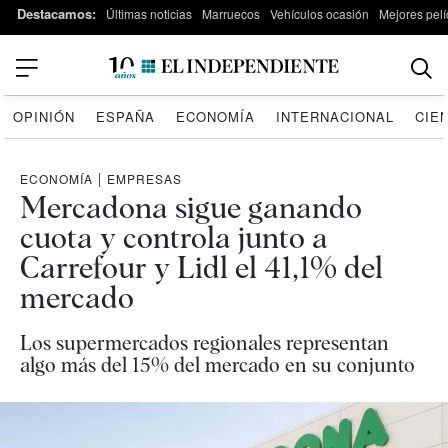
Destacamos:
Últimas noticias
Marruecos
Vehículos ocasión
Mejores pelí
OPINIÓN
ESPAÑA
ECONOMÍA
INTERNACIONAL
CIE
ECONOMÍA
|
EMPRESAS
Mercadona sigue ganando
cuota y controla junto a
Carrefour y Lidl el 41,1% del
mercado
Los supermercados regionales representan
algo más del 15% del mercado en su conjunto