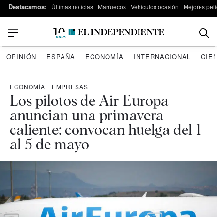
Destacamos:
Últimas noticias
Marruecos
Vehículos ocasión
Mejores pelí
OPINIÓN
ESPAÑA
ECONOMÍA
INTERNACIONAL
CIE
ECONOMÍA
|
EMPRESAS
Los pilotos de Air Europa
anuncian una primavera
caliente: convocan huelga del 1
al 5 de mayo