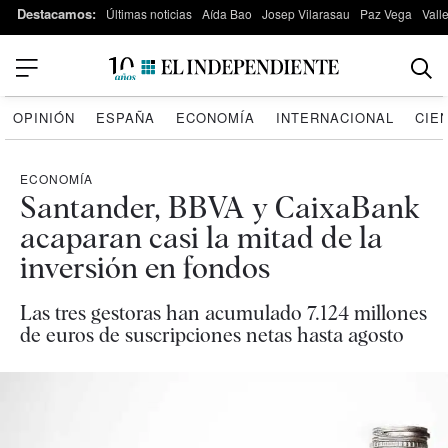
Destacamos:
Últimas noticias
Aída Bao
Josep Vilarasau
Paz Vega
Vall
OPINIÓN
ESPAÑA
ECONOMÍA
INTERNACIONAL
CIE
ECONOMÍA
Santander, BBVA y CaixaBank
acaparan casi la mitad de la
inversión en fondos
Las tres gestoras han acumulado 7.124 millones
de euros de suscripciones netas hasta agosto