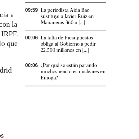
La periodista Aída Bao
09:59
cia a
sustituye a Javier Ruiz en
Mañaneros 360 a [...]
 con la
l IRPF.
La falta de Presupuestos
00:06
lo que
obliga al Gobierno a pedir
22.500 millones en [...]
¿Por qué se están parando
00:06
drid
muchos reactores nucleares en
Europa?
e
os