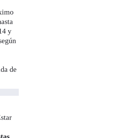
óximo
hasta
14 y
 según
ida de
star
stas