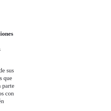
ciones
s
de sus
s que
 parte
os con
én