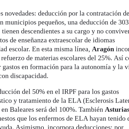
es novedades: deducción por la contratación d
 en municipios pequeños, una deducción de 303
e tienen descendientes a su cargo y no convive
stos de enseñanza extraescolar de idiomas
dad escolar. En esta misma línea,
Aragón
inco
 refuerzo de materias escolares del 25%. Así
 gastos en formación para la autonomía y la v
con discapacidad.
ucción del 50% en el IRPF para los gastos
tico y tratamiento de la ELA (Esclerosis Late
e en Baleares será del 100%. También
Asturia
uestos que los enfermos de ELA hayan tenido 
ayuda. Asimismo, incorpora deducciones: por