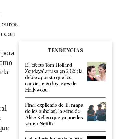
e
 euros
n con
TENDENCIAS
rpora
 como
El "efecto Tom Holland-
ida
Zendaya" arrasa en 2026: la
doble apuesta que los
convierte en los reyes de
Hollywood
Final explicado de 'El mapa
ral
de los anhelos', la serie de
s
Alice Kellen que ya puedes
ver en Netflix
que
Calendario lunar de agosto