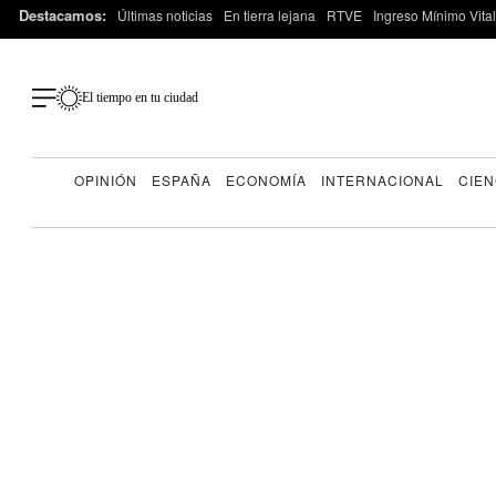
Destacamos:
Últimas noticias
En tierra lejana
RTVE
Ingreso Mínimo Vital
El tiempo en tu ciudad
OPINIÓN
ESPAÑA
ECONOMÍA
INTERNACIONAL
CIEN