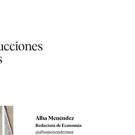
ucciones
s
Alba Menéndez
Redactora de Economía
@albamenendezmor