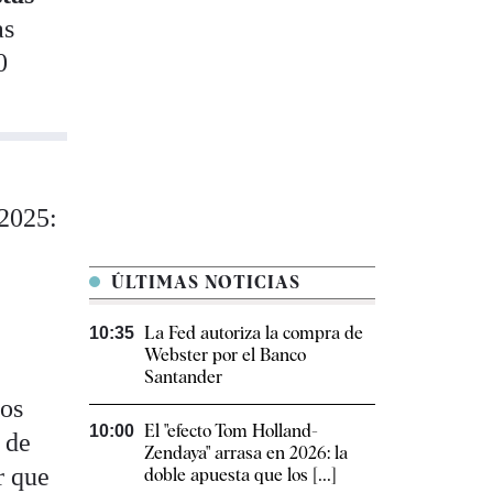
as
0
-2025:
o
ÚLTIMAS NOTICIAS
La Fed autoriza la compra de
10:35
Webster por el Banco
Santander
dos
El "efecto Tom Holland-
10:00
 de
Zendaya" arrasa en 2026: la
r que
doble apuesta que los [...]