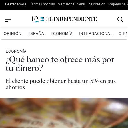
Destacamos:
Últimas noticias
Marruecos
Vehículos ocasión
Mejores pelí
OPINIÓN
ESPAÑA
ECONOMÍA
INTERNACIONAL
CIE
ECONOMÍA
¿Qué banco te ofrece más por
tu dinero?
El cliente puede obtener hasta un 5% en sus
ahorros