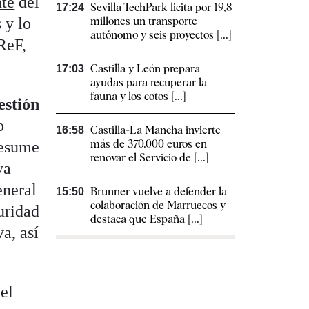
te
del
Sevilla TechPark licita por 19,8
17:24
 y lo
millones un transporte
autónomo y seis proyectos [...]
ReF,
Castilla y León prepara
17:03
ayudas para recuperar la
fauna y los cotos [...]
estión
o
Castilla-La Mancha invierte
16:58
más de 370.000 euros en
resume
renovar el Servicio de [...]
ya
eneral
Brunner vuelve a defender la
15:50
colaboración de Marruecos y
uridad
destaca que España [...]
a, así
el