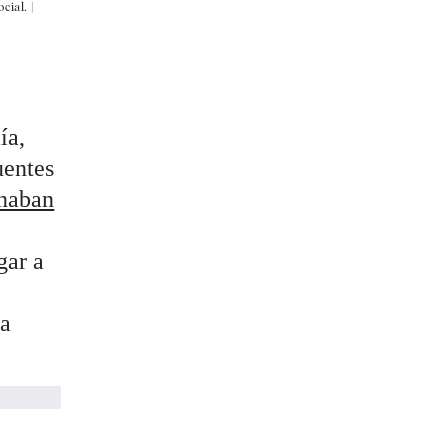
cial. |
ía,
uentes
onaban
gar a
ía