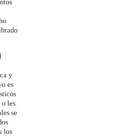
untos
cho
mbrado
l
ica y
yo es
sticos
 o les
ales se
dos
s los