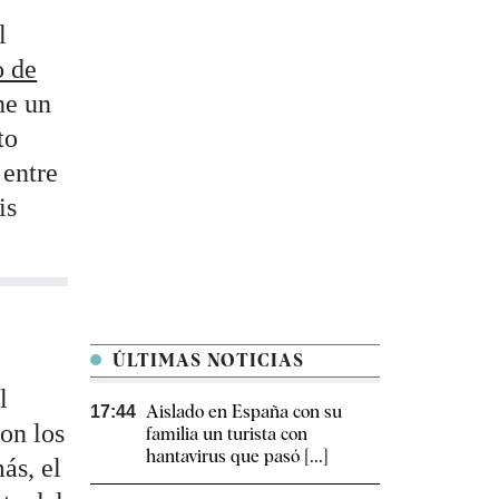
l
o de
ne un
to
 entre
is
ÚLTIMAS NOTICIAS
l
Aislado en España con su
17:44
on los
familia un turista con
hantavirus que pasó [...]
ás, el