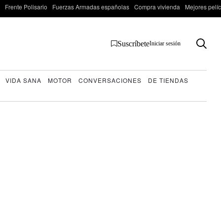
Frente Polisario
Fuerzas Armadas españolas
Compra vivienda
Mejores pelí
Suscríbete
Iniciar sesión
VIDA SANA
MOTOR
CONVERSACIONES
DE TIENDAS