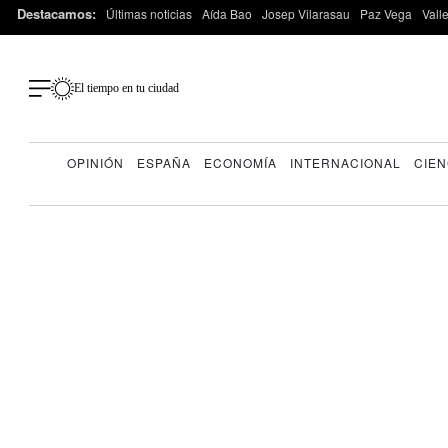
Destacamos:
Últimas noticias
Aída Bao
Josep Vilarasau
Paz Vega
Vall
El tiempo en tu ciudad
OPINIÓN
ESPAÑA
ECONOMÍA
INTERNACIONAL
CIEN