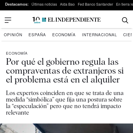
Destacamos:
Últimas noticias
Aída Bao
Fed Banco Santander
En tierra 
OPINIÓN
ESPAÑA
ECONOMÍA
INTERNACIONAL
CIE
ECONOMÍA
Por qué el gobierno regula las
compraventas de extranjeros si
el problema está en el alquiler
Los expertos coinciden en que se trata de una
medida “simbólica” que fija una postura sobre
la “especulación” pero que no tendrá impacto
relevante