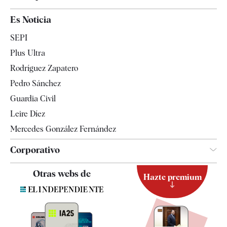
España
Es Noticia
Economía
SEPI
Internacional
Plus Ultra
Gente
Rodríguez Zapatero
Televisión
Pedro Sánchez
Tendencias
Guardia Civil
Leire Díez
Mercedes González Fernández
Corporativo
Contacto
Otras webs de
Hazte premium
Suscripción
Newsletter
Apps