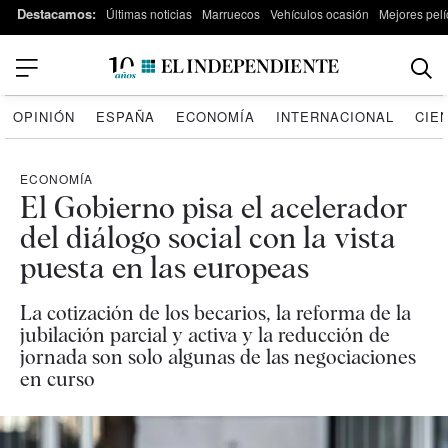
Destacamos:
Últimas noticias
Marruecos
Vehículos ocasión
Mejores pelí
OPINIÓN
ESPAÑA
ECONOMÍA
INTERNACIONAL
CIE
ECONOMÍA
El Gobierno pisa el acelerador
del diálogo social con la vista
puesta en las europeas
La cotización de los becarios, la reforma de la
jubilación parcial y activa y la reducción de
jornada son solo algunas de las negociaciones
en curso