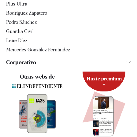
Plus Ultra
Gente
Rodríguez Zapatero
Televisión
Pedro Sánchez
Tendencias
Guardia Civil
Leire Díez
Mercedes González Fernández
Corporativo
Contacto
Otras webs de
Hazte premium
Suscripción
Newsletter
Apps
Quiénes somos
Especificaciones