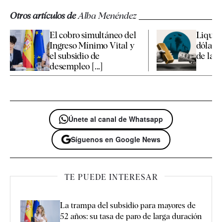
Otros artículos de
Alba Menéndez
El cobro simultáneo del
Liquide
Ingreso Mínimo Vital y
dólar f
el subsidio de
de la ca
desempleo [...]
Únete al canal de Whatsapp
Síguenos en Google News
TE PUEDE INTERESAR
La trampa del subsidio para mayores de
52 años: su tasa de paro de larga duración