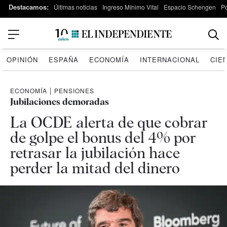
Destacamos:
Últimas noticias
Ingreso Mínimo Vital
Espacio Schengen
P
OPINIÓN
ESPAÑA
ECONOMÍA
INTERNACIONAL
CIE
ECONOMÍA
|
PENSIONES
Jubilaciones demoradas
La OCDE alerta de que cobrar
de golpe el bonus del 4% por
retrasar la jubilación hace
perder la mitad del dinero