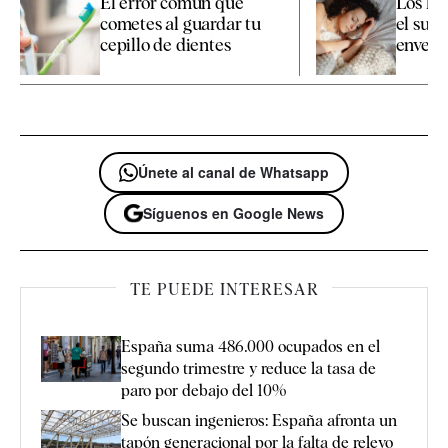
El error común que
Los há
cometes al guardar tu
el sueñ
cepillo de dientes
enveje
Únete al canal de Whatsapp
Síguenos en Google News
TE PUEDE INTERESAR
España suma 486.000 ocupados en el
segundo trimestre y reduce la tasa de
paro por debajo del 10%
Se buscan ingenieros: España afronta un
tapón generacional por la falta de relevo