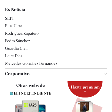
España
Es Noticia
Economía
SEPI
Internacional
Plus Ultra
Gente
Rodríguez Zapatero
Televisión
Pedro Sánchez
Tendencias
Guardia Civil
Leire Díez
Mercedes González Fernández
Corporativo
Contacto
Otras webs de
Hazte premium
Suscripción
Newsletter
Apps