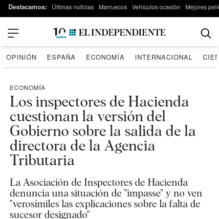
Destacamos:
Últimas noticias
Marruecos
Vehículos ocasión
Mejores pelí
OPINIÓN
ESPAÑA
ECONOMÍA
INTERNACIONAL
CIE
ECONOMÍA
Los inspectores de Hacienda
cuestionan la versión del
Gobierno sobre la salida de la
directora de la Agencia
Tributaria
La Asociación de Inspectores de Hacienda
denuncia una situación de "impasse" y no ven
"verosímiles las explicaciones sobre la falta de
sucesor designado"