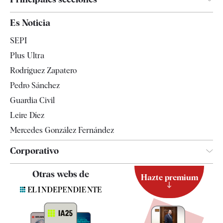
España
Es Noticia
Economía
SEPI
Internacional
Plus Ultra
Gente
Rodríguez Zapatero
Televisión
Pedro Sánchez
Tendencias
Guardia Civil
Leire Díez
Mercedes González Fernández
Corporativo
Contacto
Otras webs de
Hazte premium
Suscripción
Newsletter
Apps