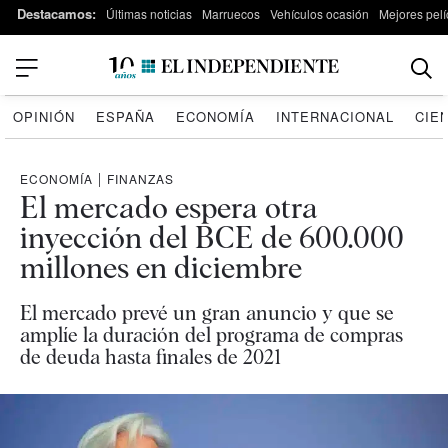
Destacamos:
Últimas noticias
Marruecos
Vehículos ocasión
Mejores pelí
OPINIÓN
ESPAÑA
ECONOMÍA
INTERNACIONAL
CIE
ECONOMÍA
|
FINANZAS
El mercado espera otra
inyección del BCE de 600.000
millones en diciembre
El mercado prevé un gran anuncio y que se
amplíe la duración del programa de compras
de deuda hasta finales de 2021