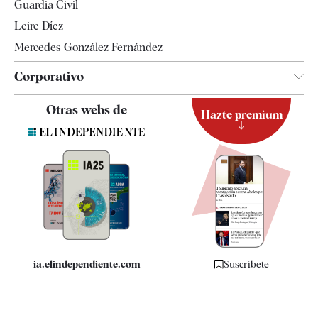
Guardia Civil
Leire Díez
Mercedes González Fernández
Corporativo
Contacto
Otras webs de
Hazte premium
Suscripción
Newsletter
Apps
Quiénes somos
Especificaciones
ia.elindependiente.com
Suscríbete