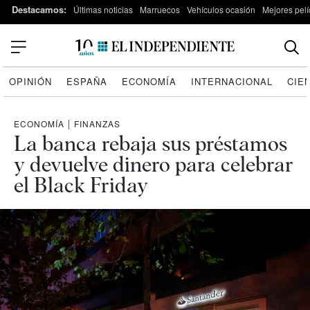
Destacamos:
Últimas noticias
Marruecos
Vehículos ocasión
Mejores pelí
OPINIÓN
ESPAÑA
ECONOMÍA
INTERNACIONAL
CIE
ECONOMÍA
|
FINANZAS
La banca rebaja sus préstamos
y devuelve dinero para celebrar
el Black Friday