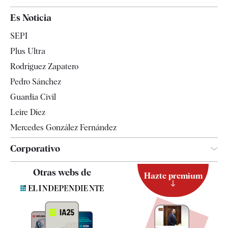
España
Es Noticia
Economía
SEPI
Internacional
Plus Ultra
Gente
Rodríguez Zapatero
Televisión
Pedro Sánchez
Tendencias
Guardia Civil
Leire Díez
Mercedes González Fernández
Corporativo
Contacto
Otras webs de
Hazte premium
Suscripción
Newsletter
Apps
Quiénes somos