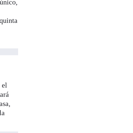
 único,
 quinta
 el
lará
asa,
la