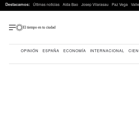
Destacamos:
Últimas noticias
Aída Bao
Josep Vilarasau
Paz Vega
Vall
El tiempo en tu ciudad
OPINIÓN
ESPAÑA
ECONOMÍA
INTERNACIONAL
CIEN