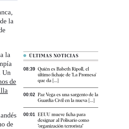
anca,
de la
 de
a la
ÚLTIMAS NOTICIAS
umpía
Quién es Babeth Ripoll, el
08:39
. Un
último fichaje de 'La Promesa'
nos de
que da [...]
lla
Paz Vega es una sargento de la
00:02
Guardia Civil en la nueva [...]
landés
EEUU mueve ficha para
00:01
designar al Polisario como
no de
"organización terrorista"