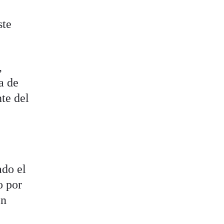
ste
,
a de
te del
ado el
o por
en