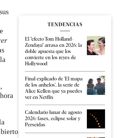
sus
s
TENDENCIAS
de
El "efecto Tom Holland-
cer
Zendaya" arrasa en 2026: la
as
doble apuesta que los
convierte en los reyes de
la
Hollywood
Final explicado de 'El mapa
,
de los anhelos', la serie de
Alice Kellen que ya puedes
ahora
ver en Netflix
Calendario lunar de agosto
2026: fases, eclipse solar y
la
Perseidas
abierto