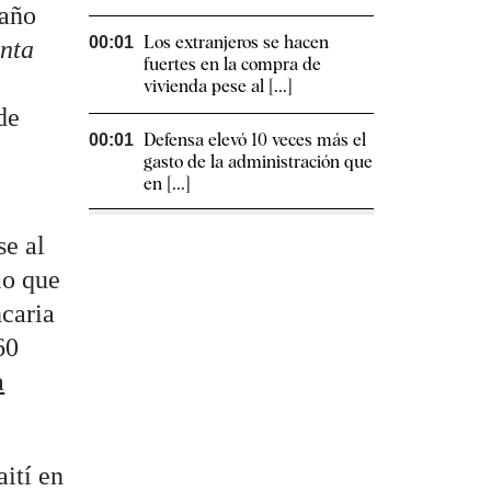
 año
Los extranjeros se hacen
00:01
nta
fuertes en la compra de
vivienda pese al [...]
de
Defensa elevó 10 veces más el
00:01
gasto de la administración que
en [...]
se al
lo que
ncaria
60
a
ití en