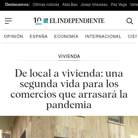
Destacamos:
Últimas noticias
Aída Bao
Josep Vilarasau
Paz Vega
Vall
OPINIÓN
ESPAÑA
ECONOMÍA
INTERNACIONAL
CIE
VIVIENDA
De local a vivienda: una
segunda vida para los
comercios que arrasará la
pandemia