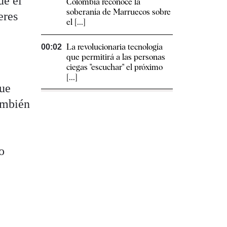
ue él
Colombia reconoce la
soberanía de Marruecos sobre
eres
el [...]
La revolucionaria tecnología
00:02
que permitirá a las personas
ciegas "escuchar" el próximo
[...]
que
ambién
e
o