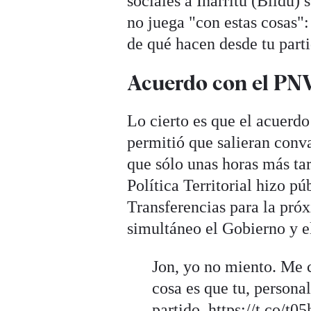
sociales a Iñarritu (Bildu
no juega "con estas cosas":
de qué hacen desde tu part
Acuerdo con el PN
Lo cierto es que el acuerd
permitió que salieran conv
que sólo unas horas más tar
Política Territorial hizo p
Transferencias para la pró
simultáneo el Gobierno y e
Jon, yo no miento. Me 
cosa es que tu, persona
partido.
https://t.co/