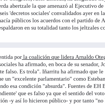
ierda abertzale la que amenazó al Ejecutivo de
eis 'decretos sociales' convalidados ayer en l
acía públicos los acuerdos con el partido de 
spaldaron en su totalidad tanto los jeltzales 
entida por
la coalición que lidera Arnaldo Ote
 sociales ha afirmado, en boca de su senador, J
e falso. Es trola". Iñarritu ha afirmado que le
ue un "excelente parlamentario" como Esteba
endo esa condición "absurda". Fuentes de EH 
diente' que es falso ya que el sentido del voto
ión -y así lo hicieron público- y por tanto "no