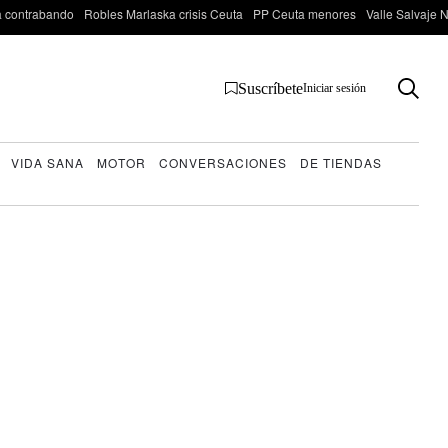
 contrabando
Robles Marlaska crisis Ceuta
PP Ceuta menores
Valle Salvaje N
Suscríbete
Iniciar sesión
VIDA SANA
MOTOR
CONVERSACIONES
DE TIENDAS