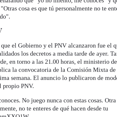
) señalando que "yo no miento, me conoces" y q
 "Otras cosa es que tú personalmente no te ent
ido".
V
o que el Gobierno y el PNV alcanzaron fue el 
alidados los decretos a media tarde de ayer. T
de, en torno a las 21.00 horas, el ministerio d
ública la convocatoria de la Comisión Mixta de
xima semana. El anuncio lo publicaron de mod
l propio PNV.
conoces. No juego nunca con estas cosas. Otra
lmente, no te enteres de qué hacen desde tu
t05hmXXO1W