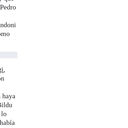
 Pedro
a
Andoni
como
gi
,
on
n haya
Bildu
 lo
 había