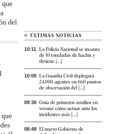
y que
ra
ón del
.
ÚLTIMAS NOTICIAS
La Policía Nacional se incauta
10:11
de 10 toneladas de hachís y
detiene [...]
e
l
La Guardia Civil deplegará
10:00
24.000 agentes en 660 puntos
de observación del [...]
Guía de primeros auxilios en
09:30
verano: cómo actuar ante los
incidentes más [...]
y que
edes
El nuevo Gobierno de
08:48