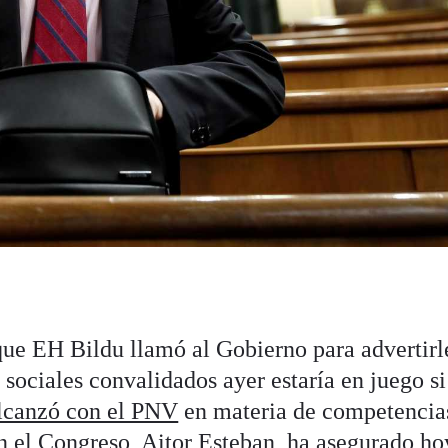
ue EH Bildu llamó al Gobierno para advertirl
 sociales convalidados ayer estaría en juego si
lcanzó con el PNV
en materia de competencias
n el Congreso, Aitor Esteban, ha asegurado ho