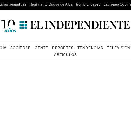
culas románticas
Regimiento Duque de Alba
Trump El Sayed
Laureano Oubiña
CIA
SOCIEDAD
GENTE
DEPORTES
TENDENCIAS
TELEVISIÓN
ARTÍCULOS