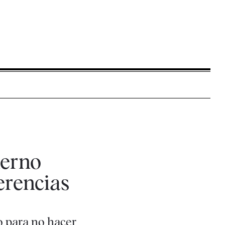
ierno
erencias
o para no hacer