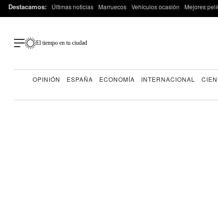
Destacamos:
Últimas noticias
Marruecos
Vehículos ocasión
Mejores pelí
El tiempo en tu ciudad
OPINIÓN
ESPAÑA
ECONOMÍA
INTERNACIONAL
CIEN