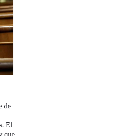
e de
. El
y que