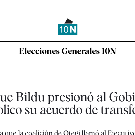
Elecciones Generales 10N
ue Bildu presionó al Gob
lico su acuerdo de transf
 que la coalición de Otegi llamó al Ejecutiv