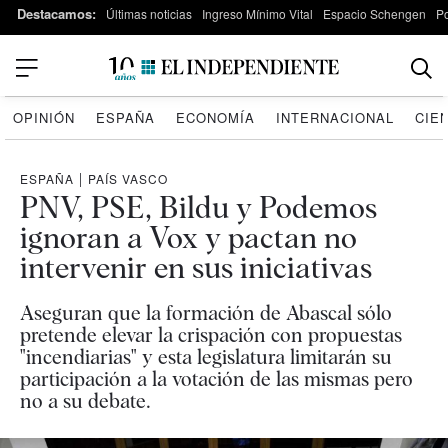
Destacamos:
Últimas noticias
Ingreso Mínimo Vital
Espacio Schengen
P
OPINIÓN
ESPAÑA
ECONOMÍA
INTERNACIONAL
CIE
ESPAÑA
|
PAÍS VASCO
PNV, PSE, Bildu y Podemos
ignoran a Vox y pactan no
intervenir en sus iniciativas
Aseguran que la formación de Abascal sólo
pretende elevar la crispación con propuestas
"incendiarias" y esta legislatura limitarán su
participación a la votación de las mismas pero
no a su debate.