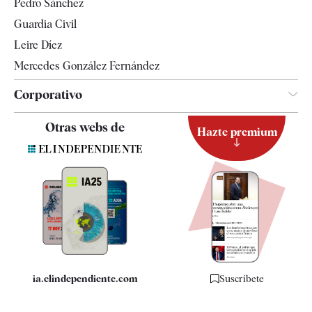
Pedro Sánchez
Tendencias
Guardia Civil
Leire Díez
Mercedes González Fernández
Corporativo
Contacto
Otras webs de
Hazte premium
Suscripción
Newsletter
Apps
Quiénes somos
Especificaciones
ia.elindependiente.com
Suscríbete