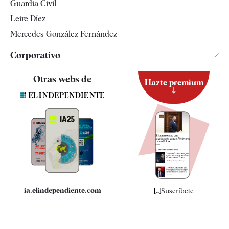
Guardia Civil
Leire Díez
Mercedes González Fernández
Corporativo
Contacto
Otras webs de
Hazte premium
Suscripción
Newsletter
Apps
Quiénes somos
Especificaciones
ia.elindependiente.com
Suscríbete