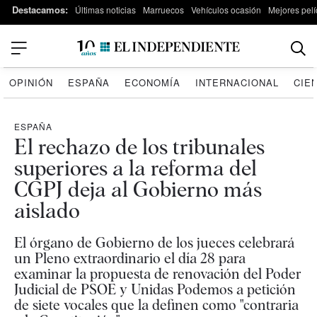
Destacamos:
Últimas noticias
Marruecos
Vehículos ocasión
Mejores pelí
OPINIÓN
ESPAÑA
ECONOMÍA
INTERNACIONAL
CIE
ESPAÑA
El rechazo de los tribunales
superiores a la reforma del
CGPJ deja al Gobierno más
aislado
El órgano de Gobierno de los jueces celebrará
un Pleno extraordinario el día 28 para
examinar la propuesta de renovación del Poder
Judicial de PSOE y Unidas Podemos a petición
de siete vocales que la definen como "contraria