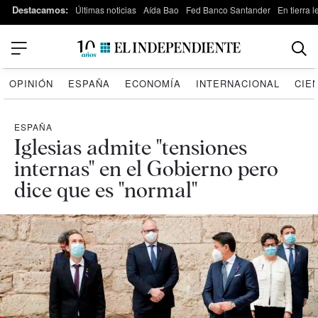
Destacamos:
Últimas noticias
Aída Bao
Fed Banco Santander
En tierra 
OPINIÓN
ESPAÑA
ECONOMÍA
INTERNACIONAL
CIE
ESPAÑA
Iglesias admite "tensiones
internas" en el Gobierno pero
dice que es "normal"