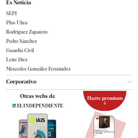
Es Noticia
Economía
SEPI
Internacional
Plus Ultra
Gente
Rodríguez Zapatero
Televisión
Pedro Sánchez
Tendencias
Guardia Civil
Leire Díez
Mercedes González Fernández
Corporativo
Contacto
Otras webs de
Hazte premium
Suscripción
Newsletter
Apps
Quiénes somos