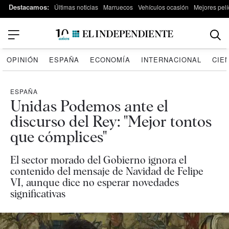
Destacamos:
Últimas noticias
Marruecos
Vehículos ocasión
Mejores pelí
OPINIÓN
ESPAÑA
ECONOMÍA
INTERNACIONAL
CIE
ESPAÑA
Unidas Podemos ante el
discurso del Rey: "Mejor tontos
que cómplices"
El sector morado del Gobierno ignora el
contenido del mensaje de Navidad de Felipe
VI, aunque dice no esperar novedades
significativas