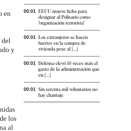
EEUU mueve ficha para
00:01
o en
designar al Polisario como
"organización terrorista"
Los extranjeros se hacen
00:01
 del
fuertes en la compra de
tado y
vivienda pese al [...]
Defensa elevó 10 veces más el
00:01
gasto de la administración que
en [...]
Sin setenta mil voluntarios no
00:01
hay chantaje
Unidas
de los
na al