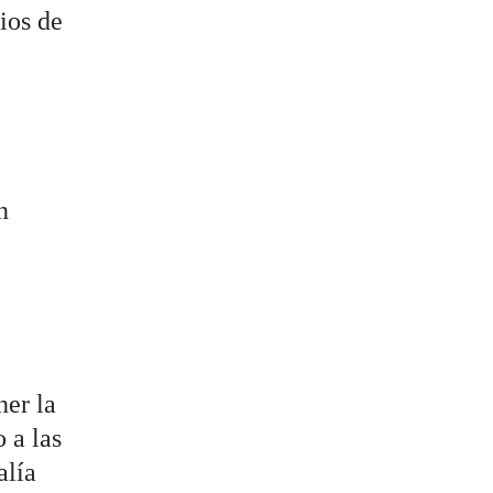
ios de
n
ner la
 a las
alía