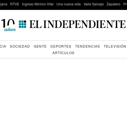
lejana
RTVE
Ingreso Mínimo Vital
Una nueva vida
Valle Salvaje
Zapatero
Pr
CIA
SOCIEDAD
GENTE
DEPORTES
TENDENCIAS
TELEVISIÓN
ARTÍCULOS