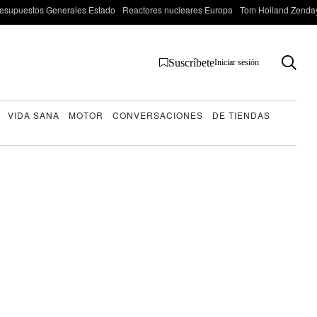
esupuestos Generales Estado
Reactores nucleares Europa
Tom Holland Zenda
Suscríbete
Iniciar sesión
VIDA SANA
MOTOR
CONVERSACIONES
DE TIENDAS