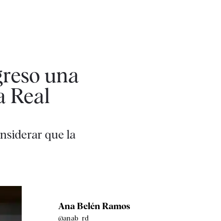
greso una
a Real
nsiderar que la
Ana Belén Ramos
@anab_rd