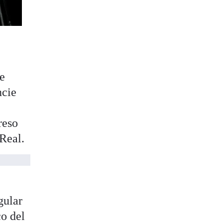
te
ncie
reso
 Real.
gular
co del