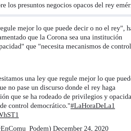
re los presuntos negocios opacos del rey emér
egule mejor lo que puede decir o no el rey", h
amentado que la Corona sea una institución
opacidad" que "necesita mecanismos de contro
esitamos una ley que regule mejor lo que pued
 que no pase un discurso donde el rey haga
ución que se ha rodeado de privilegios y opacid
de control democrático."
#LaHoraDeLa1
eWhST1
@EnComu_Podem)
December 24, 2020