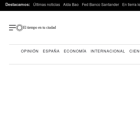
Destacamos:
Últimas noticias
Aída Bao
Fed Banco Santander
En tierra 
El tiempo en tu ciudad
OPINIÓN
ESPAÑA
ECONOMÍA
INTERNACIONAL
CIEN