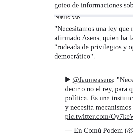
goteo de informaciones sob
PUBLICIDAD
"Necesitamos una ley que r
afirmado Asens, quien ha l
"rodeada de privilegios y 
democrático".
▶️
@Jaumeasens
: "Nec
decir o no el rey, para
política. Es una instit
y necesita mecanismos 
pic.twitter.com/Oy7k
— En Comú Podem (