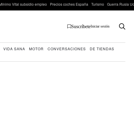
Mínimo Vital subsidio empleo
Precios coches España
Turismo
Guerra Rusia Ucr
Suscríbete
Iniciar sesión
VIDA SANA
MOTOR
CONVERSACIONES
DE TIENDAS