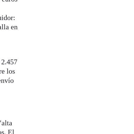
uidor:
alla en
 2.457
re los
envío
"alta
s. El