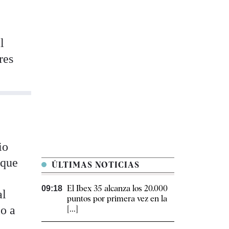
l
res
io
 que
ÚLTIMAS NOTICIAS
El Ibex 35 alcanza los 20.000
09:18
al
puntos por primera vez en la
o a
[...]