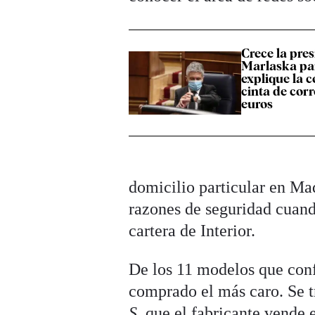
Crece la pre
Marlaska pa
explique la 
cinta de cor
euros
domicilio particular en Ma
razones de seguridad cuand
cartera de Interior.
De los 11 modelos que conf
comprado el más caro. Se t
S
, que el fabricante vende 