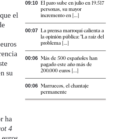
El paro sube en julio en 19.517
09:10
personas, su mayor
que el
incremento en [...]
de
La prensa marroquí calienta a
00:07
la opinión pública: "La raíz del
 euros
problema [...]
rencia
Más de 500 españoles han
00:06
ste
pagado este año más de
200.000 euros [...]
en su
Marruecos, el chantaje
00:06
permanente
r ha
ot 4
7 euros