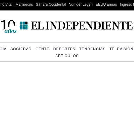
mo Vital
Marruecos
Sáhara Occidental
Von der Leyen
EEUU armas
Ingreso 
CIA
SOCIEDAD
GENTE
DEPORTES
TENDENCIAS
TELEVISIÓN
ARTÍCULOS