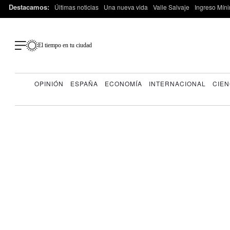
Destacamos:
Últimas noticias
Una nueva vida
Valle Salvaje
Ingreso Míni
El tiempo en tu ciudad
OPINIÓN
ESPAÑA
ECONOMÍA
INTERNACIONAL
CIEN