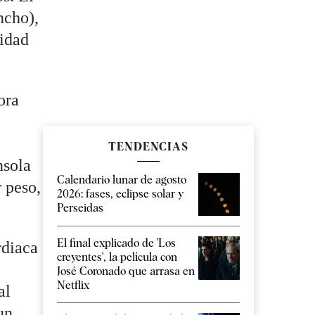
ncho),
lidad
ora
TENDENCIAS
nsola
Calendario lunar de agosto
r peso,
2026: fases, eclipse solar y
Perseidas
El final explicado de 'Los
rdiaca
creyentes', la película con
José Coronado que arrasa en
Netflix
al
un