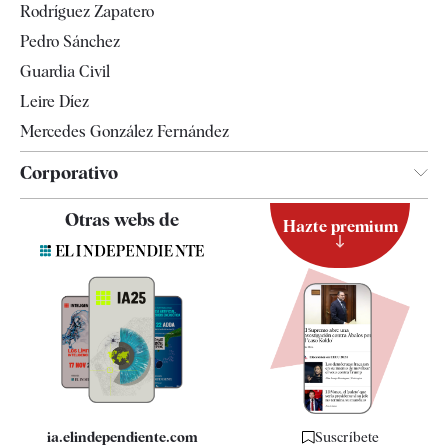
Rodríguez Zapatero
Televisión
Pedro Sánchez
Tendencias
Guardia Civil
Leire Díez
Mercedes González Fernández
Corporativo
Contacto
Otras webs de
Hazte premium
Suscripción
Newsletter
Apps
Quiénes somos
Especificaciones
ia.elindependiente.com
Suscríbete