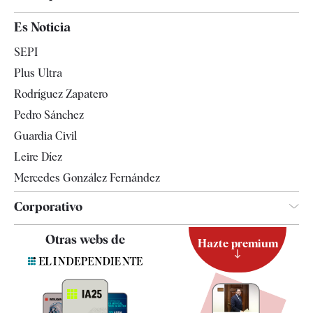
España
Es Noticia
Economía
SEPI
Internacional
Plus Ultra
Gente
Rodríguez Zapatero
Televisión
Pedro Sánchez
Tendencias
Guardia Civil
Leire Díez
Mercedes González Fernández
Corporativo
Contacto
Otras webs de
Hazte premium
Suscripción
Newsletter
Apps