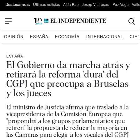
Destacamos:
Últimas noticias
Aída Bao
Josep Vilarasau
Paz Vega
Vall
OPINIÓN
ESPAÑA
ECONOMÍA
INTERNACIONAL
CIE
ESPAÑA
El Gobierno da marcha atrás y
retirará la reforma 'dura' del
CGPJ que preocupa a Bruselas
y los jueces
El ministro de Justicia afirma que trasladó a la
vicepresidenta de la Comisión Europea que
"propondrá a los grupos parlamentarios que
retiren" la propuesta de reducir la mayoría en
las Cámaras para elegir a los vocales del CGPJ