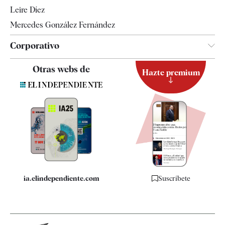
Leire Díez
Mercedes González Fernández
Corporativo
Contacto
Otras webs de
Hazte premium
Suscripción
Newsletter
Apps
Quiénes somos
Especificaciones
ia.elindependiente.com
Suscríbete