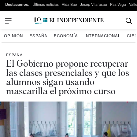
Destacamos:
Últimas noticias
Aída Bao
Josep Vilarasau
Paz Vega
Vall
OPINIÓN
ESPAÑA
ECONOMÍA
INTERNACIONAL
CIE
ESPAÑA
El Gobierno propone recuperar
las clases presenciales y que los
alumnos sigan usando
mascarilla el próximo curso