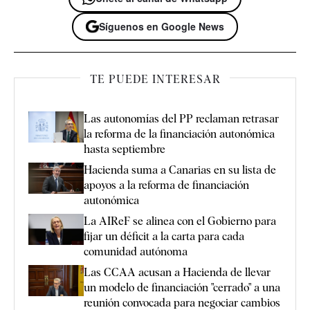
Síguenos en Google News
TE PUEDE INTERESAR
Las autonomías del PP reclaman retrasar
la reforma de la financiación autonómica
hasta septiembre
Hacienda suma a Canarias en su lista de
apoyos a la reforma de financiación
autonómica
La AIReF se alinea con el Gobierno para
fijar un déficit a la carta para cada
comunidad autónoma
Las CCAA acusan a Hacienda de llevar
un modelo de financiación "cerrado" a una
reunión convocada para negociar cambios