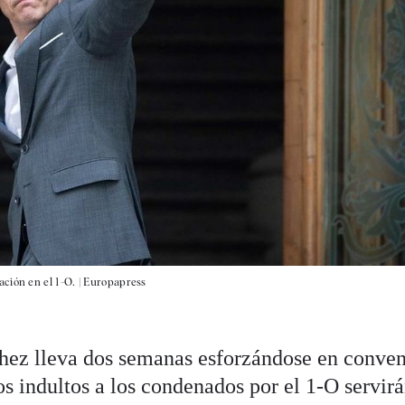
ción en el 1-O. |
Europapress
hez lleva dos semanas esforzándose en conven
os indultos a los condenados por el 1-O servir