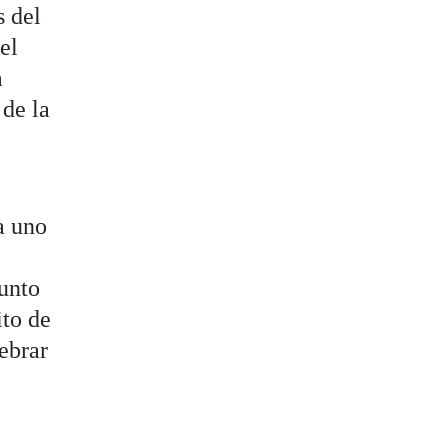
 del
el
a
 de la
a uno
junto
ito de
lebrar