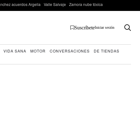
nchez acuerdos Argelia
Valle Salvaje
Zamora nube tóxica
Suscríbete
Iniciar sesión
VIDA SANA
MOTOR
CONVERSACIONES
DE TIENDAS