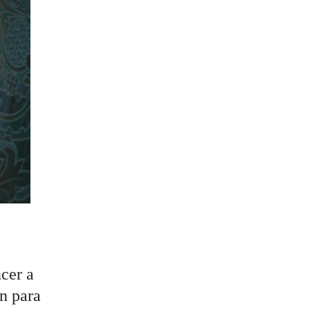
cer a
án para