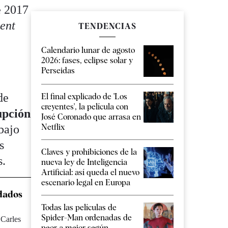
e 2017
dent
TENDENCIAS
Calendario lunar de agosto
2026: fases, eclipse solar y
Perseidas
de
El final explicado de 'Los
creyentes', la película con
upción
José Coronado que arrasa en
Netflix
 bajo
s
Claves y prohibiciones de la
s.
nueva ley de Inteligencia
Artificial: así queda el nuevo
escenario legal en Europa
ldados
Todas las películas de
Spider-Man ordenadas de
 Carles
peor a mejor según