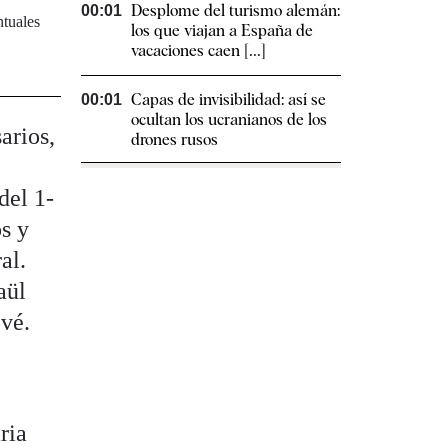
Desplome del turismo alemán:
00:01
ntuales
los que viajan a España de
vacaciones caen [...]
Capas de invisibilidad: así se
00:01
ocultan los ucranianos de los
arios,
drones rusos
del 1-
s y
al.
aül
ové.
ria