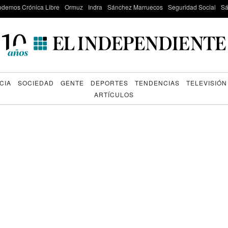
odemos Crónica Libre
Ormuz
Indra
Sánchez Marruecos
Seguridad Social
Sá
CIA
SOCIEDAD
GENTE
DEPORTES
TENDENCIAS
TELEVISIÓN
ARTÍCULOS