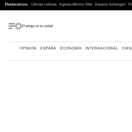
Destacamos:
Últimas noticias
Ingreso Mínimo Vital
Espacio Schengen
P
El tiempo en tu ciudad
OPINIÓN
ESPAÑA
ECONOMÍA
INTERNACIONAL
CIEN