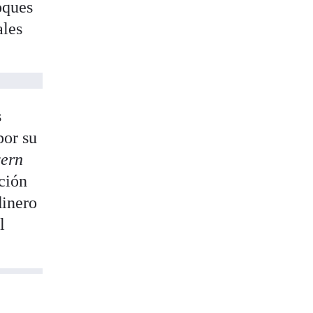
oques
ales
s
por su
ern
ción
dinero
l