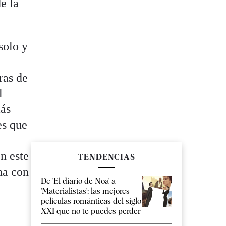
e la
solo y
ras de
l
más
es que
en este
TENDENCIAS
ha con
De 'El diario de Noa' a
'Materialistas': las mejores
películas románticas del siglo
XXI que no te puedes perder