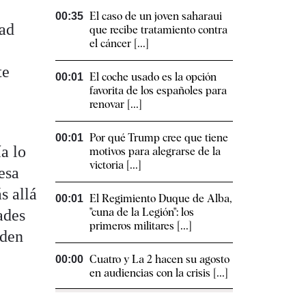
El caso de un joven saharaui
00:35
dad
que recibe tratamiento contra
el cáncer [...]
te
El coche usado es la opción
00:01
favorita de los españoles para
renovar [...]
Por qué Trump cree que tiene
00:01
a lo
motivos para alegrarse de la
victoria [...]
esa
s allá
El Regimiento Duque de Alba,
00:01
"cuna de la Legión": los
ades
primeros militares [...]
eden
Cuatro y La 2 hacen su agosto
00:00
en audiencias con la crisis [...]