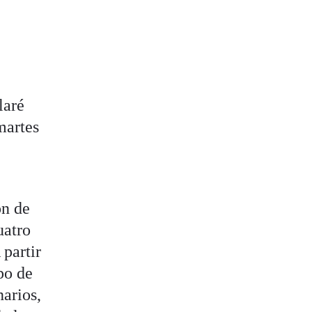
laré
 martes
ón de
uatro
 partir
po de
narios,