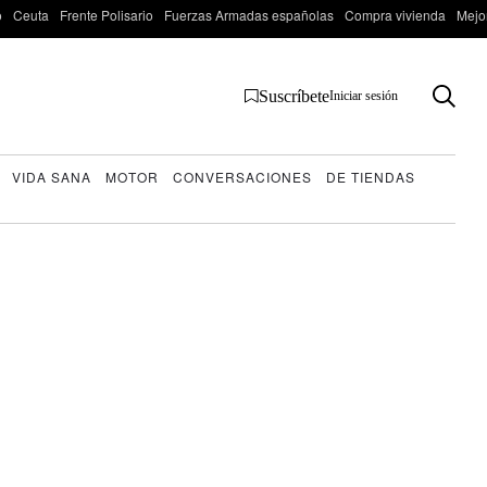
o
Ceuta
Frente Polisario
Fuerzas Armadas españolas
Compra vivienda
Mejo
Suscríbete
Iniciar sesión
VIDA SANA
MOTOR
CONVERSACIONES
DE TIENDAS