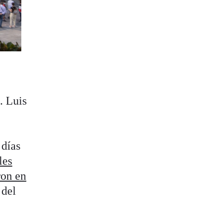
. Luis
 días
les
ron en
 del