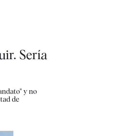
uir. Sería
mandato" y no
itad de