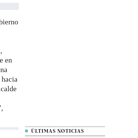
bierno
,
e en
ana
 hacia
lcalde
”,
ÚLTIMAS NOTICIAS