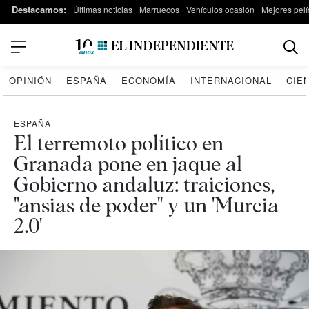
Destacamos:
Últimas noticias
Marruecos
Vehículos ocasión
Mejores pelí
OPINIÓN
ESPAÑA
ECONOMÍA
INTERNACIONAL
CIE
ESPAÑA
El terremoto político en
Granada pone en jaque al
Gobierno andaluz: traiciones,
"ansias de poder" y un 'Murcia
2.0'