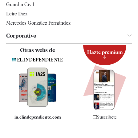
Guardia Civil
Leire Díez
Mercedes González Fernández
Corporativo
Contacto
Otras webs de
Hazte premium
Suscripción
Newsletter
Apps
Quiénes somos
Especificaciones
ia.elindependiente.com
Suscríbete