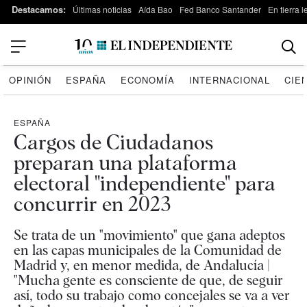
Destacamos:
Últimas noticias
Aída Bao
Fed Banco Santander
En tierra 
OPINIÓN
ESPAÑA
ECONOMÍA
INTERNACIONAL
CIE
ESPAÑA
Cargos de Ciudadanos
preparan una plataforma
electoral "independiente" para
concurrir en 2023
Se trata de un "movimiento" que gana adeptos
en las capas municipales de la Comunidad de
Madrid y, en menor medida, de Andalucía |
"Mucha gente es consciente de que, de seguir
así, todo su trabajo como concejales se va a ver