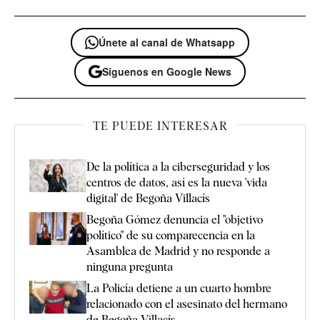
Únete al canal de Whatsapp
Síguenos en Google News
TE PUEDE INTERESAR
De la política a la ciberseguridad y los
centros de datos, así es la nueva 'vida
digital' de Begoña Villacís
Begoña Gómez denuncia el "objetivo
político" de su comparecencia en la
Asamblea de Madrid y no responde a
ninguna pregunta
La Policía detiene a un cuarto hombre
relacionado con el asesinato del hermano
de Begoña Villacís