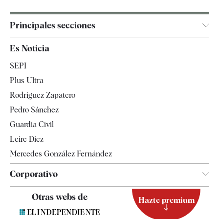
Principales secciones
España
Es Noticia
Economía
SEPI
Internacional
Plus Ultra
Gente
Rodríguez Zapatero
Televisión
Pedro Sánchez
Tendencias
Guardia Civil
Leire Díez
Mercedes González Fernández
Corporativo
Contacto
Otras webs de
Hazte premium
Suscripción