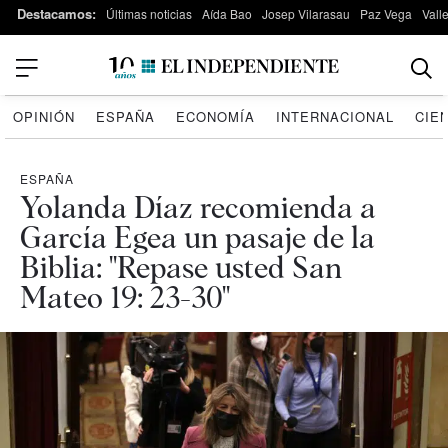
Destacamos:
Últimas noticias
Aída Bao
Josep Vilarasau
Paz Vega
Vall
OPINIÓN
ESPAÑA
ECONOMÍA
INTERNACIONAL
CIE
ESPAÑA
Yolanda Díaz recomienda a
García Egea un pasaje de la
Biblia: "Repase usted San
Mateo 19: 23-30"