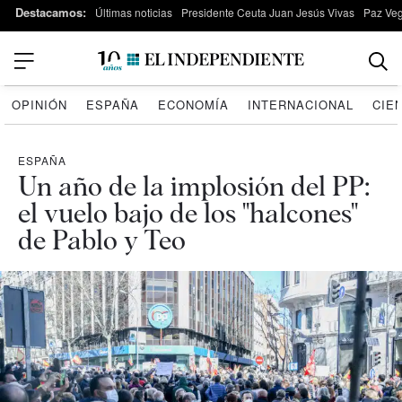
Destacamos:
Últimas noticias
Presidente Ceuta Juan Jesús Vivas
Paz Ve
OPINIÓN
ESPAÑA
ECONOMÍA
INTERNACIONAL
CIE
ESPAÑA
Un año de la implosión del PP:
el vuelo bajo de los "halcones"
de Pablo y Teo