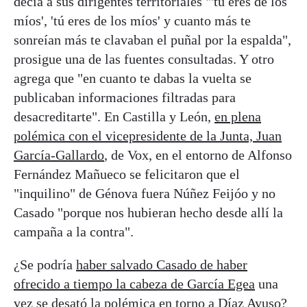
decía a sus dirigentes territoriales "'tú eres de los
míos', 'tú eres de los míos' y cuanto más te
sonreían más te clavaban el puñal por la espalda",
prosigue una de las fuentes consultadas. Y otro
agrega que "en cuanto te dabas la vuelta se
publicaban informaciones filtradas para
desacreditarte". En Castilla y León,
en plena
polémica con el vicepresidente de la Junta, Juan
García-Gallardo
, de Vox, en el entorno de Alfonso
Fernández Mañueco se felicitaron que el
"inquilino" de Génova fuera Núñez Feijóo y no
Casado "porque nos hubieran hecho desde allí la
campaña a la contra".
¿Se podría
haber salvado Casado de haber
ofrecido a tiempo la cabeza de García Egea
una
vez se desató la polémica en torno a Díaz Ayuso?