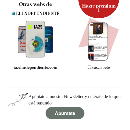
Contacto
Otras webs de
Hazte premium
Suscripción
Newsletter
Apps
Quiénes somos
Especificaciones
ia.elindependiente.com
Suscríbete
Apúntate a nuestra Newsletter y entérate de lo que
está pasando
Apúntate