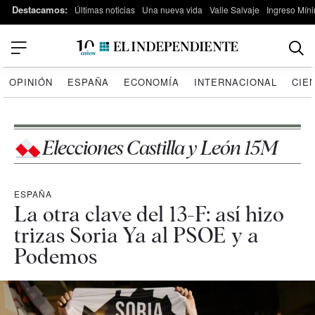
Destacamos:
Últimas noticias
Una nueva vida
Valle Salvaje
Ingreso Míni
OPINIÓN
ESPAÑA
ECONOMÍA
INTERNACIONAL
CIE
Elecciones Castilla y León 15M
ESPAÑA
La otra clave del 13-F: así hizo
trizas Soria Ya al PSOE y a
Podemos