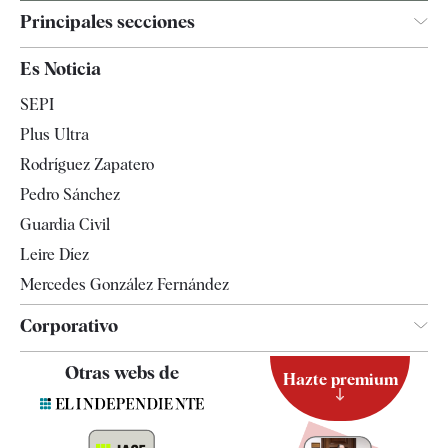
Principales secciones
España
Es Noticia
Economía
SEPI
Internacional
Plus Ultra
Gente
Rodríguez Zapatero
Televisión
Pedro Sánchez
Tendencias
Guardia Civil
Leire Díez
Mercedes González Fernández
Corporativo
Contacto
Otras webs de
Hazte premium
Suscripción
Newsletter