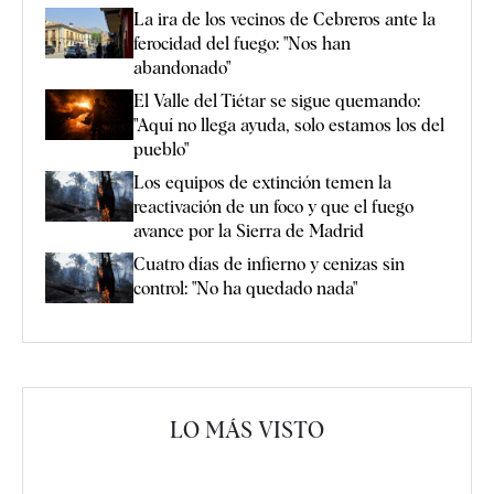
La ira de los vecinos de Cebreros ante la
ferocidad del fuego: "Nos han
abandonado"
El Valle del Tiétar se sigue quemando:
"Aquí no llega ayuda, solo estamos los del
pueblo"
Los equipos de extinción temen la
reactivación de un foco y que el fuego
avance por la Sierra de Madrid
Cuatro días de infierno y cenizas sin
control: "No ha quedado nada"
LO MÁS VISTO