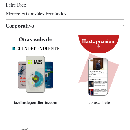
Leire Díez
Mercedes González Fernández
Corporativo
Contacto
Otras webs de
Hazte premium
Suscripción
Newsletter
Apps
Quiénes somos
Especificaciones
ia.elindependiente.com
Suscríbete