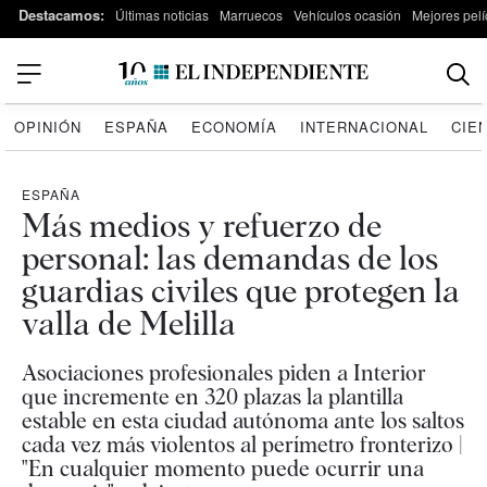
Destacamos:
Últimas noticias
Marruecos
Vehículos ocasión
Mejores pelí
OPINIÓN
ESPAÑA
ECONOMÍA
INTERNACIONAL
CIE
ESPAÑA
Más medios y refuerzo de
personal: las demandas de los
guardias civiles que protegen la
valla de Melilla
Asociaciones profesionales piden a Interior
que incremente en 320 plazas la plantilla
estable en esta ciudad autónoma ante los saltos
cada vez más violentos al perímetro fronterizo |
"En cualquier momento puede ocurrir una