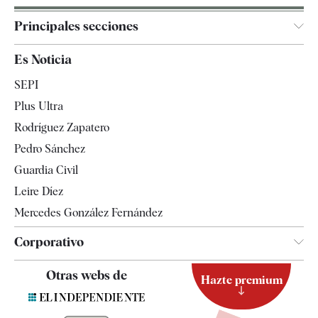
Principales secciones
España
Es Noticia
Economía
SEPI
Internacional
Plus Ultra
Gente
Rodríguez Zapatero
Televisión
Pedro Sánchez
Tendencias
Guardia Civil
Leire Díez
Mercedes González Fernández
Corporativo
Contacto
Otras webs de
Hazte premium
Suscripción
Newsletter