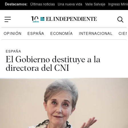
Destacamos:
Últimas noticias
Una nueva vida
Valle Salvaje
Ingreso Míni
OPINIÓN
ESPAÑA
ECONOMÍA
INTERNACIONAL
CIE
ESPAÑA
El Gobierno destituye a la
directora del CNI