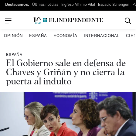
Destacamos:
Últimas noticias
Ingreso Mínimo Vital
Espacio Schengen
P
OPINIÓN
ESPAÑA
ECONOMÍA
INTERNACIONAL
CIE
ESPAÑA
El Gobierno sale en defensa de
Chaves y Griñán y no cierra la
puerta al indulto