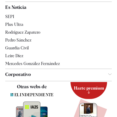
España
Es Noticia
Economía
SEPI
Internacional
Plus Ultra
Gente
Rodríguez Zapatero
Televisión
Pedro Sánchez
Tendencias
Guardia Civil
Leire Díez
Mercedes González Fernández
Corporativo
Contacto
Otras webs de
Hazte premium
Suscripción
Newsletter
Apps
Quiénes somos