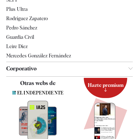
Internacional
Plus Ultra
Gente
Rodríguez Zapatero
Televisión
Pedro Sánchez
Tendencias
Guardia Civil
Leire Díez
Mercedes González Fernández
Corporativo
Contacto
Otras webs de
Hazte premium
Suscripción
Newsletter
Apps
Quiénes somos
Especificaciones