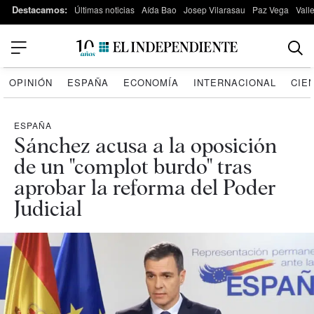
Destacamos:
Últimas noticias
Aída Bao
Josep Vilarasau
Paz Vega
Vall
OPINIÓN
ESPAÑA
ECONOMÍA
INTERNACIONAL
CIE
ESPAÑA
Sánchez acusa a la oposición
de un "complot burdo" tras
aprobar la reforma del Poder
Judicial