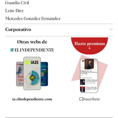
Guardia Civil
Leire Díez
Mercedes González Fernández
Corporativo
Contacto
Otras webs de
Hazte premium
Suscripción
Newsletter
Apps
Quiénes somos
Especificaciones
ia.elindependiente.com
Suscríbete