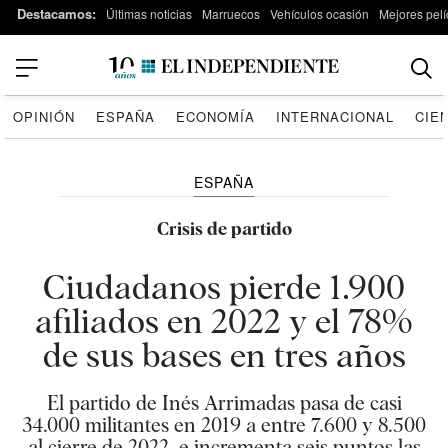
Destacamos:
Últimas noticias
Marruecos
Vehículos ocasión
Mejores pelí
OPINIÓN
ESPAÑA
ECONOMÍA
INTERNACIONAL
CIE
ESPAÑA
Crisis de partido
Ciudadanos pierde 1.900
afiliados en 2022 y el 78%
de sus bases en tres años
El partido de Inés Arrimadas pasa de casi
34.000 militantes en 2019 a entre 7.600 y 8.500
al cierre de 2022, e incrementa seis puntos las