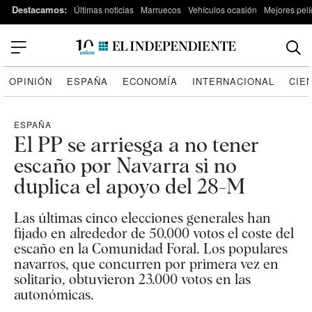
Destacamos:
Últimas noticias
Marruecos
Vehículos ocasión
Mejores pelí
OPINIÓN
ESPAÑA
ECONOMÍA
INTERNACIONAL
CIE
ESPAÑA
El PP se arriesga a no tener
escaño por Navarra si no
duplica el apoyo del 28-M
Las últimas cinco elecciones generales han
fijado en alrededor de 50.000 votos el coste del
escaño en la Comunidad Foral. Los populares
navarros, que concurren por primera vez en
solitario, obtuvieron 23.000 votos en las
autonómicas.