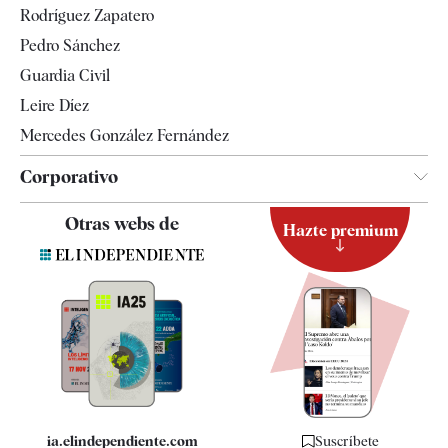
Rodríguez Zapatero
Televisión
Pedro Sánchez
Tendencias
Guardia Civil
Leire Díez
Mercedes González Fernández
Corporativo
Contacto
Otras webs de
Hazte premium
Suscripción
Newsletter
Apps
Quiénes somos
Especificaciones
ia.elindependiente.com
Suscríbete