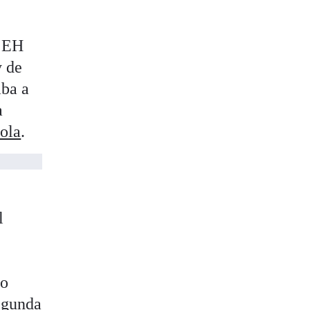
e EH
y de
aba a
a
rola
.
l
to
segunda