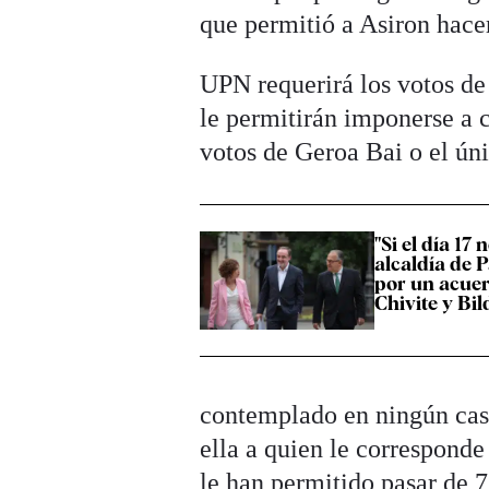
que permitió a Asiron hace
UPN requerirá los votos de 
le permitirán imponerse a c
votos de Geroa Bai o el ún
"Si el día 17
alcaldía de 
por un acuer
Chivite y Bil
contemplado en ningún caso
ella a quien le corresponde
le han permitido pasar de 7