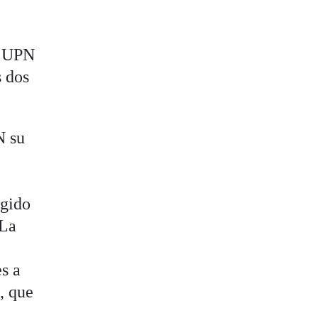
de UPN
s dos
N su
igido
 La
s a
, que