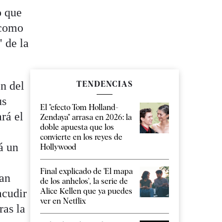
o que
 como
 de la
n del
TENDENCIAS
us
El "efecto Tom Holland-
rá el
Zendaya" arrasa en 2026: la
doble apuesta que los
convierte en los reyes de
á un
Hollywood
Final explicado de 'El mapa
San
de los anhelos', la serie de
Alice Kellen que ya puedes
acudir
ver en Netflix
ras la