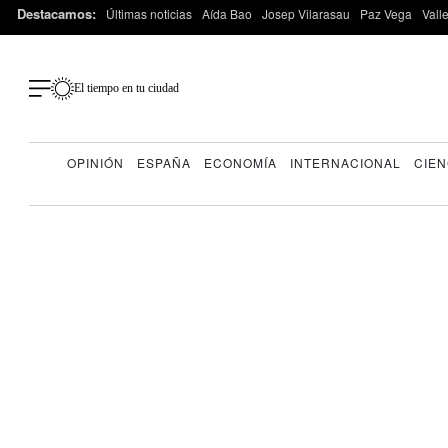
Destacamos:
Últimas noticias
Aída Bao
Josep Vilarasau
Paz Vega
Vall
El tiempo en tu ciudad
OPINIÓN
ESPAÑA
ECONOMÍA
INTERNACIONAL
CIEN