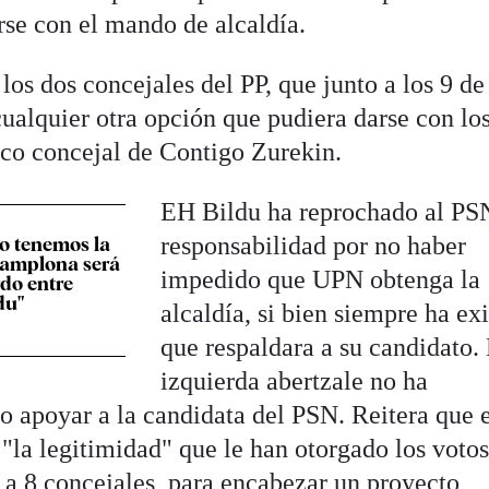
rse con el mando de alcaldía.
los dos concejales del PP, que junto a los 9 
ualquier otra opción que pudiera darse con lo
ico concejal de Contigo Zurekin.
EH Bildu ha reprochado al PS
responsabilidad por no haber
 no tenemos la
Pamplona será
impedido que UPN obtenga la
do entre
du"
alcaldía, si bien siempre ha ex
que respaldara a su candidato.
izquierda abertzale no ha
 apoyar a la candidata del PSN. Reitera que e
 "la legitimidad" que le han otorgado los votos
 a 8 concejales, para encabezar un proyecto