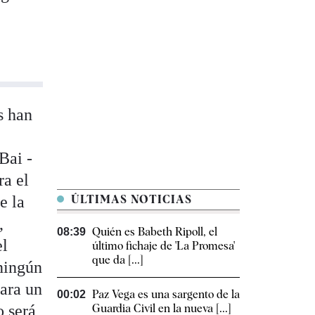
s han
Bai -
ra el
e la
ÚLTIMAS NOTICIAS
,
Quién es Babeth Ripoll, el
08:39
el
último fichaje de 'La Promesa'
que da [...]
 ningún
para un
Paz Vega es una sargento de la
00:02
o será
Guardia Civil en la nueva [...]