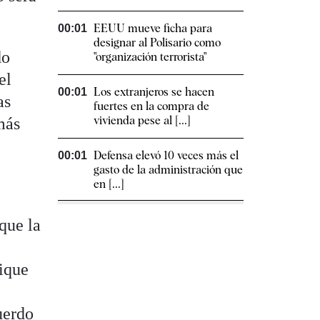
EEUU mueve ficha para
00:01
designar al Polisario como
do
"organización terrorista"
el
Los extranjeros se hacen
00:01
as
fuertes en la compra de
vivienda pese al [...]
más
Defensa elevó 10 veces más el
00:01
gasto de la administración que
en [...]
que la
rique
uerdo