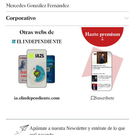
Mercedes González Fernández
Corporativo
Contacto
Otras webs de
Hazte premium
Suscripción
Newsletter
Apps
Quiénes somos
Especificaciones
ia.elindependiente.com
Suscríbete
Apúntate a nuestra Newsletter y entérate de lo que
está pasando