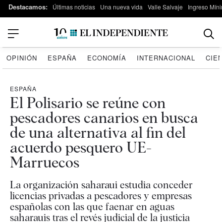
Destacamos:
Últimas noticias
Una nueva vida
Valle Salvaje
Ingreso Míni
OPINIÓN
ESPAÑA
ECONOMÍA
INTERNACIONAL
CIE
ESPAÑA
El Polisario se reúne con
pescadores canarios en busca
de una alternativa al fin del
acuerdo pesquero UE-
Marruecos
La organización saharaui estudia conceder
licencias privadas a pescadores y empresas
españolas con las que faenar en aguas
saharauis tras el revés judicial de la justicia