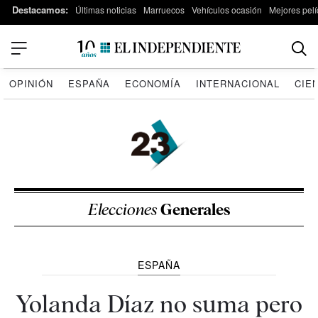
Destacamos:
Últimas noticias
Marruecos
Vehículos ocasión
Mejores pelí
OPINIÓN
ESPAÑA
ECONOMÍA
INTERNACIONAL
CIE
Elecciones
Generales
ESPAÑA
Yolanda Díaz no suma pero