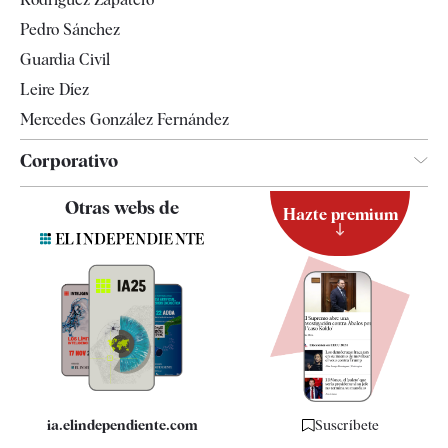
Televisión
Pedro Sánchez
Tendencias
Guardia Civil
Leire Díez
Mercedes González Fernández
Corporativo
Contacto
Otras webs de
Hazte premium
Suscripción
Newsletter
Apps
Quiénes somos
Especificaciones
ia.elindependiente.com
Suscríbete