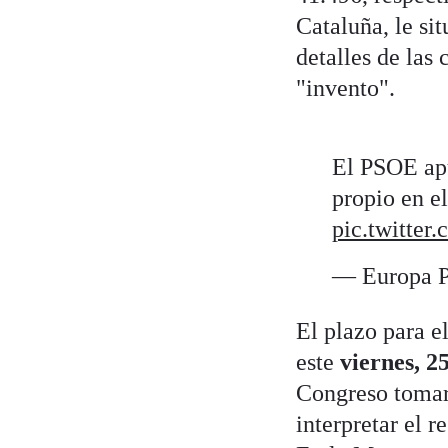
Cataluña, le si
detalles de las
"invento".
El PSOE apu
propio en e
pic.twitt
— Europa P
El plazo para e
este
viernes, 25
Congreso tomará
interpretar el 