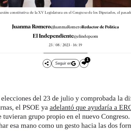
sesión constitutiva de la XV Legislatura en el Congreso de los Diputados, el pasad
Juanma Romero
@JuanmaRomero
Redactor de Política
El Independiente
@elindepcom
23 / 08 / 2023 - 16: 19
1
Seguir en
 elecciones del 23 de julio y comprobada la dif
urnas, el PSOE ya
adelantó que ayudaría a ERC
 tuvieran grupo propio en el nuevo Congreso. 
ar esa mano como un gesto hacia las dos for