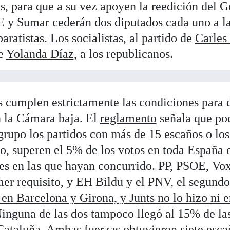
s, para que a su vez apoyen la reedición del 
E y Sumar cederán dos diputados cada uno a la
ratistas. Los socialistas, al partido de
Carles
de
Yolanda Díaz
, a los republicanos.
 cumplen estrictamente las condiciones para 
n la Cámara baja. El
reglamento
señala que po
 grupo los partidos con más de 15 escaños o lo
, superen el 5% de los votos en toda España 
es en las que hayan concurrido. PP, PSOE, Vo
er requisito, y EH Bildu y el PNV, el segund
en Barcelona y Girona, y Junts no lo hizo ni 
Ninguna de las dos tampoco llegó al 15% de la
Cataluña. Ambas fuerzas obtuvieron siete escañ