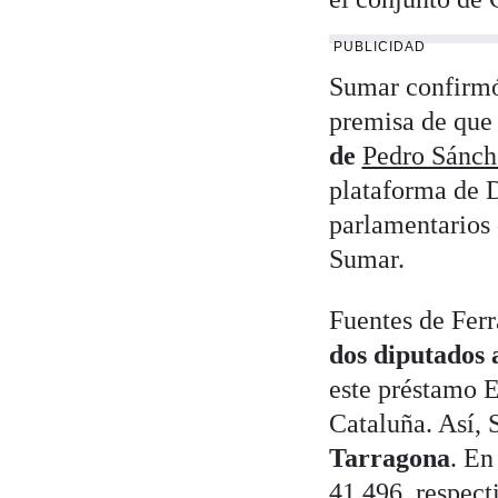
PUBLICIDAD
Sumar confirmó
premisa de que 
de
Pedro Sánch
plataforma de D
parlamentarios
Sumar.
Fuentes de Fer
dos diputados 
este préstamo E
Cataluña. Así, 
Tarragona
. En
41.496, respect