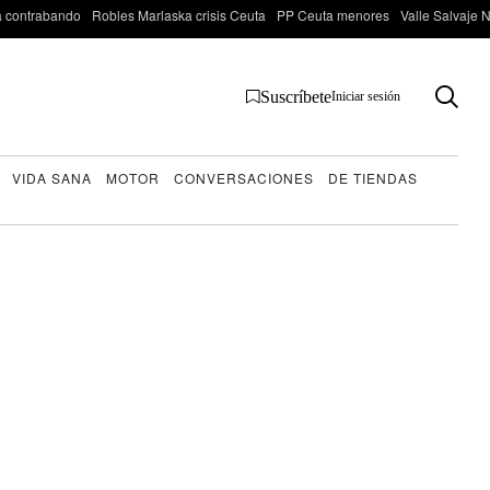
 contrabando
Robles Marlaska crisis Ceuta
PP Ceuta menores
Valle Salvaje N
Suscríbete
Iniciar sesión
VIDA SANA
MOTOR
CONVERSACIONES
DE TIENDAS