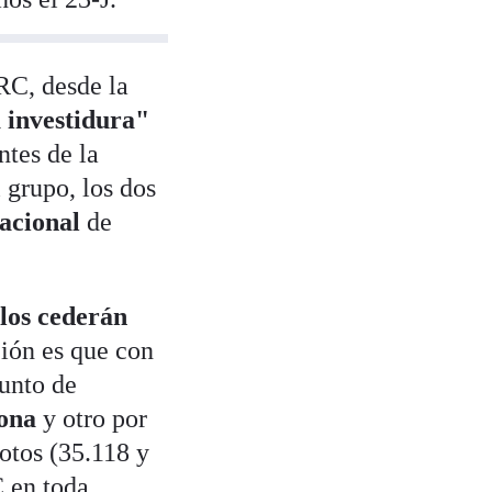
RC, desde la
 investidura"
ntes de la
 grupo, los dos
acional
de
llos cederán
ción es que con
unto de
ona
y otro por
votos (35.118 y
 en toda