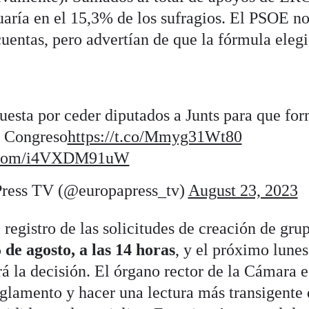
tuaría en el 15,3% de los sufragios. El PSOE n
 cuentas, pero advertían de que la fórmula eleg
esta por ceder diputados a Junts para que fo
l Congreso
https://t.co/Mmyg31Wt80
er.com/i4VXDM91uW
ress TV (@europapress_tv)
August 23, 2023
l registro de las solicitudes de creación de gr
 de agosto, a las 14 horas
, y el próximo lunes
 la decisión. El órgano rector de la Cámara e
reglamento y hacer una lectura más transigente