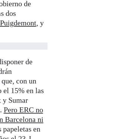
Gobierno de
s dos
 Puigdemont
, y
disponer de
drán
s que, con un
o el 15% en las
x y Sumar
o.
Pero ERC no
en Barcelona ni
s papeletas en
os el 23-J.