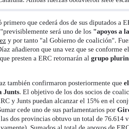
 primero que cederá dos de sus diputados a E
"previsiblemente será uno de los
"apoyos a la
ez
y por tanto "al Gobierno de coalición". Fue
íaz añadieron que una vez que se conforme el
 que presten a ERC retornarán al
grupo plurin
raz también confirmaron posteriormente que
e
a Junts
. El objetivo de los dos socios de coali
RC y Junts puedan alcanzar el 15% en el conj
Sumar cede uno de sus parlamentarios por
Gir
 las dos provincias obtuvo un total de 76.614 
ivamente). Sumados al total de apoyos de ERC