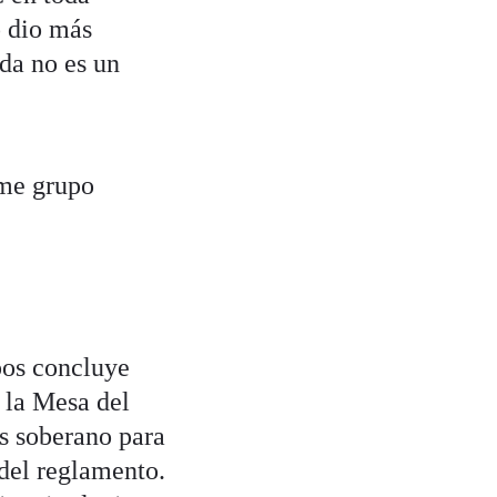
o dio más
ida no es un
rme grupo
upos concluye
 la Mesa del
s soberano para
 del reglamento.