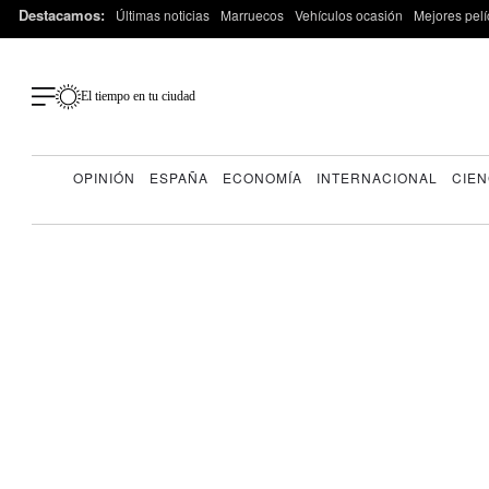
Destacamos:
Últimas noticias
Marruecos
Vehículos ocasión
Mejores pelí
El tiempo en tu ciudad
OPINIÓN
ESPAÑA
ECONOMÍA
INTERNACIONAL
CIEN