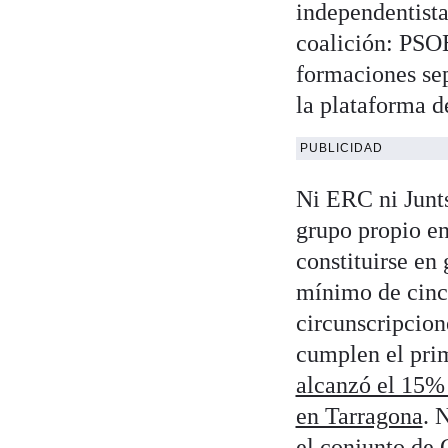
independentista
coalición: PSO
formaciones sepa
la plataforma 
PUBLICIDAD
Ni ERC ni Junts
grupo propio e
constituirse en
mínimo de cinco
circunscripcion
cumplen el prim
alcanzó el 15% 
en Tarragona
. 
el conjunto de 