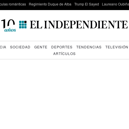
culas románticas
Regimiento Duque de Alba
Trump El Sayed
Laureano Oubiña
CIA
SOCIEDAD
GENTE
DEPORTES
TENDENCIAS
TELEVISIÓN
ARTÍCULOS