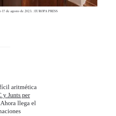
o 17 de agosto de 2023. |
EUROPA PRESS
ícil aritmética
 y Junts per
Ahora llega el
maciones