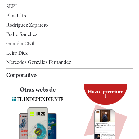
Economía
SEPI
Internacional
Plus Ultra
Gente
Rodríguez Zapatero
Televisión
Pedro Sánchez
Tendencias
Guardia Civil
Leire Díez
Mercedes González Fernández
Corporativo
Contacto
Otras webs de
Hazte premium
Suscripción
Newsletter
Apps
Quiénes somos
Especificaciones