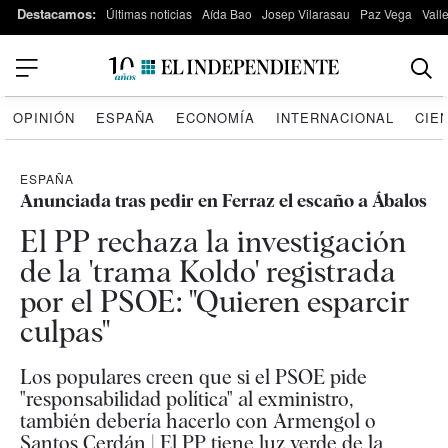
Destacamos:
Últimas noticias
Aída Bao
Josep Vilarasau
Paz Vega
Vall
OPINIÓN
ESPAÑA
ECONOMÍA
INTERNACIONAL
CIE
ESPAÑA
Anunciada tras pedir en Ferraz el escaño a Ábalos
El PP rechaza la investigación
de la 'trama Koldo' registrada
por el PSOE: "Quieren esparcir
culpas"
Los populares creen que si el PSOE pide
"responsabilidad política" al exministro,
también debería hacerlo con Armengol o
Santos Cerdán | El PP tiene luz verde de la