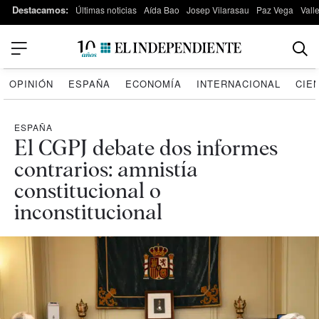
Destacamos:
Últimas noticias
Aída Bao
Josep Vilarasau
Paz Vega
Vall
OPINIÓN
ESPAÑA
ECONOMÍA
INTERNACIONAL
CIE
ESPAÑA
El CGPJ debate dos informes
contrarios: amnistía
constitucional o
inconstitucional