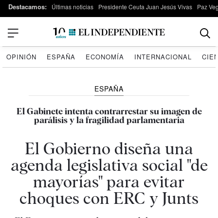
Destacamos:
Últimas noticias
Presidente Ceuta Juan Jesús Vivas
Paz Ve
OPINIÓN
ESPAÑA
ECONOMÍA
INTERNACIONAL
CIE
ESPAÑA
El Gabinete intenta contrarrestar su imagen de
parálisis y la fragilidad parlamentaria
El Gobierno diseña una
agenda legislativa social "de
mayorías" para evitar
choques con ERC y Junts